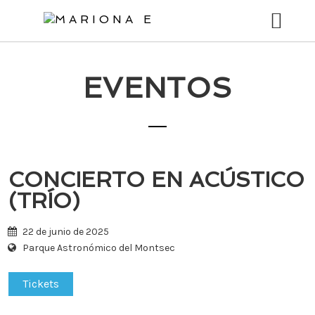
Tingueu
en
compte
que
aquest
EVENTOS
BIO
lloc
web
CONCIERTOS
inclou
un
MÚSICA
sistema
d’accessibilitat.
CONCIERTO EN ACÚSTICO
VÍDEOS
(TRÍO)
FOTOS
22 de junio de 2025
STORIES
Parque Astronómico del Montsec
TIENDA
Tickets
CONTACTO