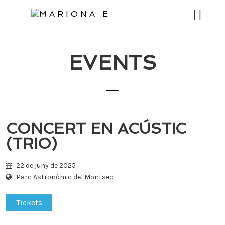
Tingueu
en
compte
que
aquest
EVENTS
BIO
lloc
web
CONCERTS
inclou
un
MÚSICA
sistema
d’accessibilitat.
CONCERT EN ACÚSTIC
VÍDEOS
(TRIO)
FOTOS
22 de juny de 2025
STORIES
Parc Astronòmic del Montsec
BOTIGA
Tickets
CONTACTE