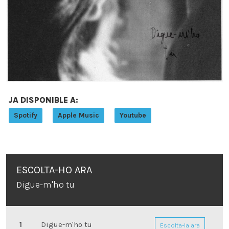
ES
JA DISPONIBLE A:
Spotify
Apple Music
Youtube
ESCOLTA-HO ARA
Digue-m'ho tu
Digue-m'ho tu
Escolta-la ara