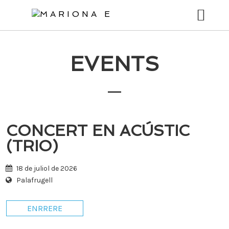
Tingueu
en
compte
que
aquest
EVENTS
BIO
lloc
web
CONCERTS
inclou
un
MÚSICA
sistema
d’accessibilitat.
CONCERT EN ACÚSTIC
VÍDEOS
(TRIO)
FOTOS
18 de juliol de 2026
STORIES
Palafrugell
BOTIGA
ENRRERE
CONTACTE