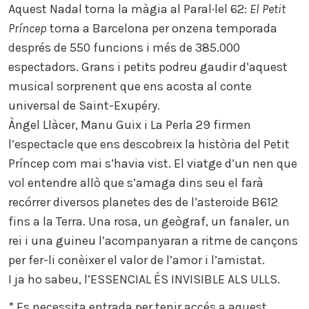
Aquest Nadal torna la màgia al Paral·lel 62:
El Petit
Príncep
torna a Barcelona per onzena temporada
després de 550 funcions i més de 385.000
espectadors. Grans i petits podreu gaudir d’aquest
musical sorprenent que ens acosta al conte
universal de Saint-Exupéry.
Àngel Llàcer, Manu Guix i La Perla 29 firmen
l’espectacle que ens descobreix la història del Petit
Príncep com mai s’havia vist. El viatge d’un nen que
vol entendre allò que s’amaga dins seu el farà
recórrer diversos planetes des de l’asteroide B612
fins a la Terra. Una rosa, un geògraf, un fanaler, un
rei i una guineu l’acompanyaran a ritme de cançons
per fer-li conèixer el valor de l’amor i l’amistat.
I ja ho sabeu, l’ESSENCIAL ÉS INVISIBLE ALS ULLS.
* Es necessita entrada per tenir accés a aquest