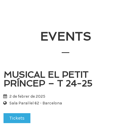
Tingueu
en
compte
que
aquest
EVENTS
lloc
web
inclou
un
sistema
d’accessibilitat.
MUSICAL EL PETIT
PRÍNCEP – T 24-25
2 de febrer de 2025
Sala Paral·lel 62 - Barcelona
Tickets