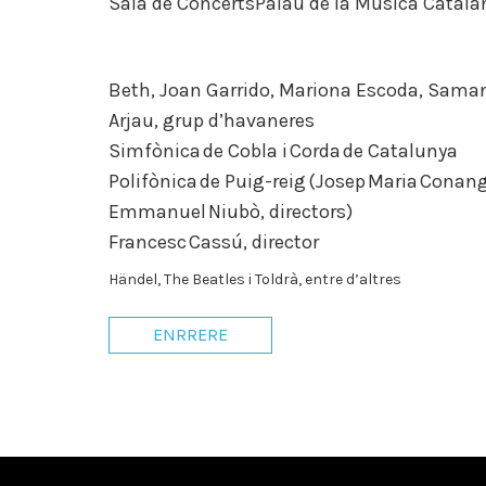
Sala de Concerts
Palau de la Música Catala
les
persones
amb
discapacitat
Beth, Joan Garrido, Mariona Escoda, Sama
visual
Arjau, grup d’havaneres
que
utilitzen
Simfònica de Cobla i Corda de Catalunya
un
Polifònica de Puig-reig (Josep Maria Conang
lector
Emmanuel Niubò, directors)
de
pantalla;
Francesc Cassú, director
Premeu
Händel, The Beatles i Toldrà, entre d’altres
Control-
F10
ENRRERE
per
obrir
un
menú
d'accessibilitat.