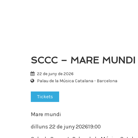
Tingueu
en
compte
que
aquest
lloc
web
inclou
un
SCCC – MARE MUNDI
sistema
d’accessibilitat.
22 de juny de 2026
Premeu
Palau de la Música Catalana - Barcelona
Control-
F11
Tickets
per
ajustar
el
Mare mundi
lloc
web
dilluns 22 de juny 2026
19:00
a