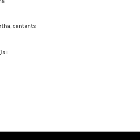
na
ntha, cantants
la i