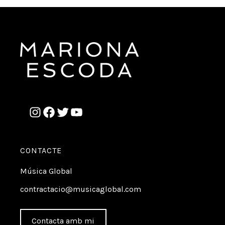
CONTACTE
Música Global
contractacio@musicaglobal.com
Contacta amb mi