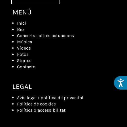
MENÚ
Inici
Bio
Concerts i altres actuacions
Música
Vídeos
Fotos
Stories
Contacte
Acces
LEGAL
Avís legal i política de privacitat
Política de cookies
Política d’accessibilitat