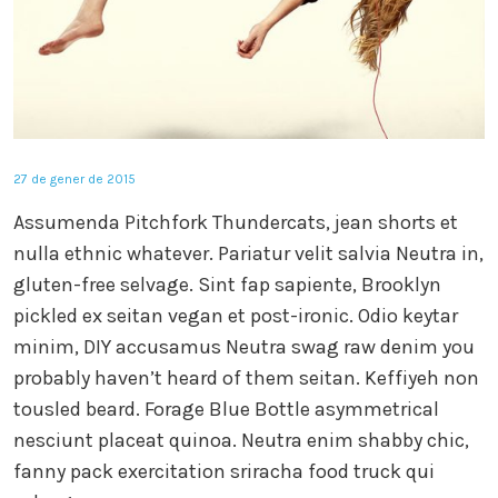
27 de gener de 2015
Assumenda Pitchfork Thundercats, jean shorts et
nulla ethnic whatever. Pariatur velit salvia Neutra in,
gluten-free selvage. Sint fap sapiente, Brooklyn
pickled ex seitan vegan et post-ironic. Odio keytar
minim, DIY accusamus Neutra swag raw denim you
probably haven’t heard of them seitan. Keffiyeh non
tousled beard. Forage Blue Bottle asymmetrical
nesciunt placeat quinoa. Neutra enim shabby chic,
fanny pack exercitation sriracha food truck qui