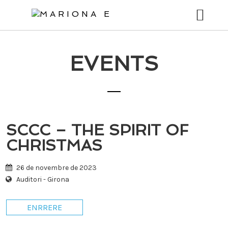
Tingueu
en
compte
que
aquest
EVENTS
BIO
lloc
web
CONCERTS
inclou
un
MÚSICA
sistema
d’accessibilitat.
SCCC – THE SPIRIT OF
VÍDEOS
CHRISTMAS
FOTOS
26 de novembre de 2023
STORIES
Auditori - Girona
BOTIGA
ENRRERE
CONTACTE